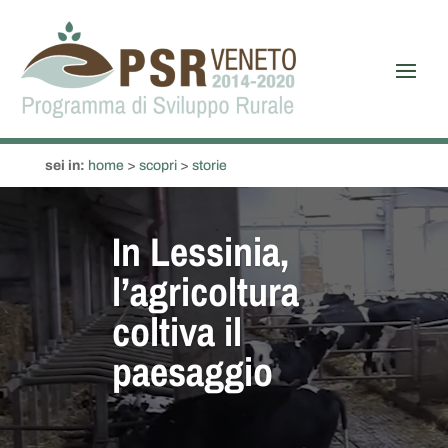
sei in:
home
>
scopri
>
storie
In Lessinia,
l’agricoltura
coltiva il
paesaggio