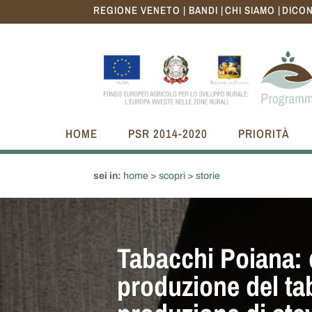
REGIONE VENETO |
BANDI |
CHI SIAMO |
DICON
HOME
PSR 2014-2020
PRIORITÀ
sei in:
home
>
scopri
>
storie
Tabacchi Poiana: d
produzione del ta