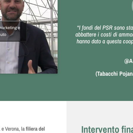
“
I fondi del PSR sono sta
 marketing e
abbattere i costi di ammo
nuto
hanno dato a questa coope
@Al
(Tabacchi Pojan
Intervento fin
a e Verona, la
filiera del