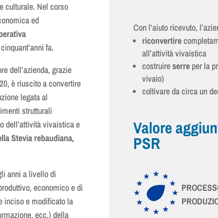
e culturale.
Nel corso
 economica ed
Con l’aiuto ricevuto, l’azi
perativa
riconvertire
completame
 cinquant’anni fa.
all’attività vivaistica
costruire
serre
per la p
re dell’azienda, grazie
vivaio)
, è riuscito a convertire
coltivare da circa un de
uzione legata al
menti strutturali
Valore aggiunt
 dell’attività vivaistica e
ella Stevia rebaudiana
,
PSR
i anni a livello di
PROCESSO
produttivo, economico e di
PRODUZIO
e inciso e modificato la
formazione, ecc.) della