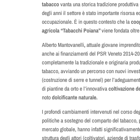
tabacco
vanta una storica tradizione produttiva 
degli anni il settore è stato importante risorsa
occupazionale. È in questo contesto che la
coo
agricola
“Tabacchi Poiana”
viene fondata oltre
Alberto Mantovanelli
,
attuale giovane imprendito
anche ai finanziamenti del PSR Veneto 2014-2020
completamente la tradizionale e originaria prod
tabacco, avviando un percorso con nuovi investi
(costruzione di serre e tunnel) per l’adeguamento
di piantine da orto e l’innovativa
coltivazione d
noto
dolcificante naturale.
I
profondi cambiamenti
intervenuti nel corso degl
politiche a sostegno del comparto del tabacco, 
mercato globale,
hanno infatti significativament
struttura degli attori
(coltivatori, aziende di tras