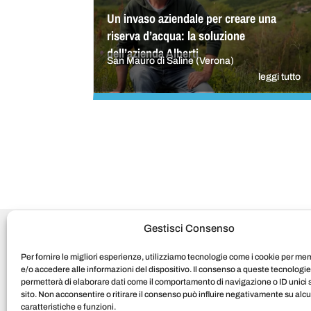
Un invaso aziendale per creare una
riserva d’acqua: la soluzione
dell’azienda Alberti
San Mauro di Saline (Verona)
leggi tutto
Gestisci Consenso
Il progetto “Storie di sviluppo
Per fornire le migliori esperienze, utilizziamo tecnologie come i cookie per m
e/o accedere alle informazioni del dispositivo. Il consenso a queste tecnologie
permetterà di elaborare dati come il comportamento di navigazione o ID unici
sito. Non acconsentire o ritirare il consenso può influire negativamente su alc
web e s
caratteristiche e funzioni.