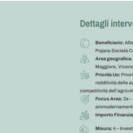
Dettagli inter
Beneficiario:
Albe
Pojana Società C
Area geografica:
Maggiore, Vicen
Priorità Ue:
Prior
redditività delle 
competitività dell’agricol
Focus Area:
2a –
ammodernamento
Importo Finanzia
Misura:
4 – Inves