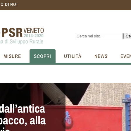
O DI NOI
Ce
MISURE
SCOPRI
UTILITÀ
NEWS
EVE
all’antica
bacco, alla