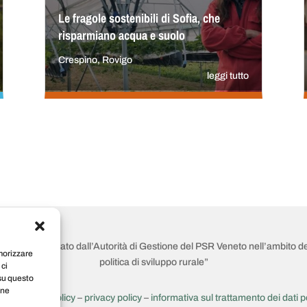
Le fragole sostenibili di Sofia, che
risparmiano acqua e suolo
Crespino, Rovigo
leggi tutto
 rurale è realizzato dall’Autorità di Gestione del PSR Veneto nell’ambito d
emorizzare
politica di sviluppo rurale”
 ci
 su questo
une
ocial media Policy
–
privacy policy
–
informativa sul trattamento dei dati p