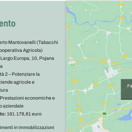
vento
rto Mantovanelli (Tabacchi
ooperativa Agricola)
Largo Europa, 10, Pojana
za
ità 2 – Potenziare la
aziende agricole e
Fa
tura
 Prestazioni economiche e
 aziendale
to:
181.178,61 euro
timenti in immobilizzazioni